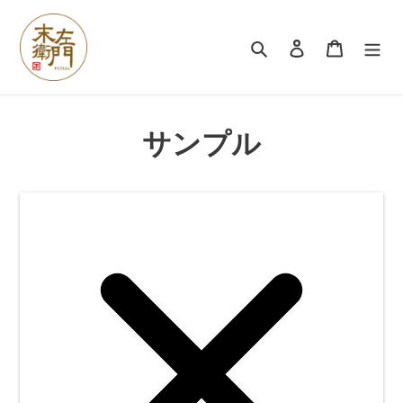
コ
ン
検索
ログイン
カート
テ
ン
ツ
に
ス
サンプル
キ
ッ
プ
す
る