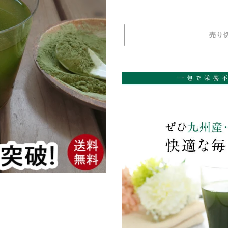
価
格
売り
カ
ー
ト
に
商
品
を
追
加
す
る