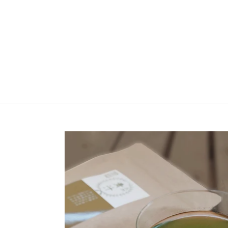
コ
ン
テ
ン
ツ
に
ス
キ
ッ
プ
す
る