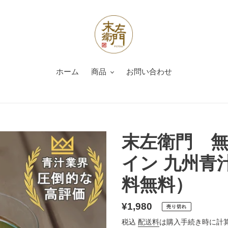
ホーム
商品
お問い合わせ
末左衛門 
イン 九州青
料無料）
通
¥1,980
売り切れ
常
税込
配送料
は購入手続き時に計